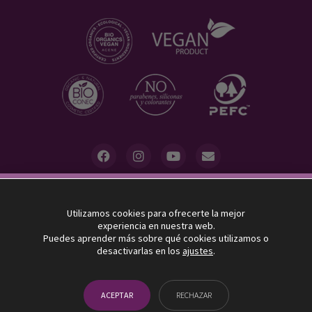
10% descuento
Utilizamos cookies para ofrecerte la mejor
UVAS FRESCAS destina el 5% de sus beneficios a la asociación
experiencia en nuestra web.
"Menores con Cáncer"
SUSCRÍBETE Y BENEFÍCIATE DE UN 10% EN TU PRIMER
Puedes aprender más sobre qué cookies utilizamos o
desactivarlas en los
ajustes
.
PEDIDO EN NUESTRA TIENDA ONLINE
AVISO LEGAL
POLÍTICA DE PRIVACIDAD
¡SUSCRÍBETE!
CONDICIONES DE VENTA
COOKIES
AJUSTES
ACEPTAR
RECHAZAR