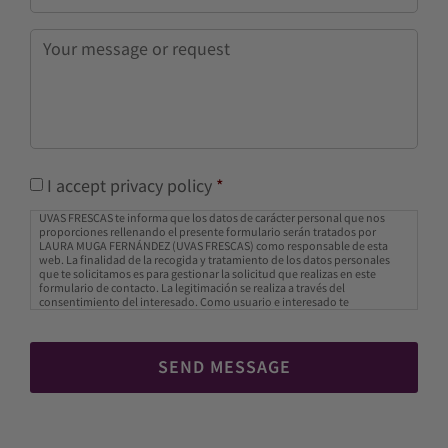
Message
*
Consentimiento
*
I accept privacy policy
*
UVAS FRESCAS te informa que los datos de carácter personal que nos
proporciones rellenando el presente formulario serán tratados por
LAURA MUGA FERNÁNDEZ (UVAS FRESCAS) como responsable de esta
web. La finalidad de la recogida y tratamiento de los datos personales
que te solicitamos es para gestionar la solicitud que realizas en este
formulario de contacto. La legitimación se realiza a través del
consentimiento del interesado. Como usuario e interesado te
informamos que los datos que nos facilitas estarán ubicados en los
servidores de OVH Hispano (proveedor de hosting de UVAS FRESCAS).
OVH Hispano está ubicado en UE, en Francia, un país cuyo nivel de
protección son adecuados según Comisión de la UE.
Ver política de
privacidad de OVH Hispano
. El hecho de que no introduzcas los datos de
carácter personal que aparecen en el formulario como obligatorios podrá
tener como consecuencia que no podamos atender tu solicitud. Podrás
ejercer tus derechos de acceso, rectificación, limitación y suprimir los
datos en info@uvasfrescas.com así como el derecho a presentar una
reclamación ante una autoridad de control. Puedes consultar la