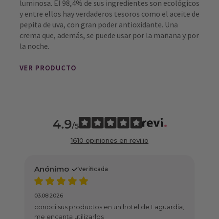
luminosa. El 98,4% de sus ingredientes son ecológicos
y entre ellos hay verdaderos tesoros como el aceite de
pepita de uva, con gran poder antioxidante. Una
crema que, además, se puede usar por la mañana y por
la noche.
VER PRODUCTO
4.9
/5
1610 opiniones en revi.io
rificada
uctos en un hotel de Laguardia,
izarlos