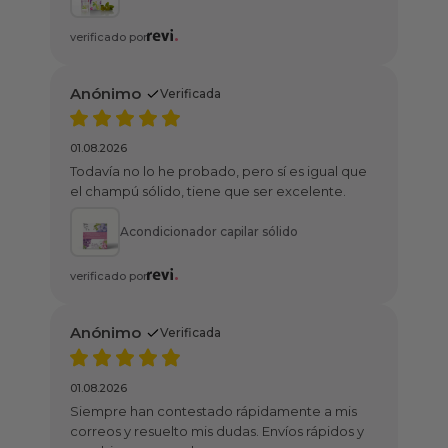
rificada
ero sí es igual que
o, tiene que ser excelente.
onador capilar sólido
rificada
ntestado rápidamente a mis
to mis dudas. Envíos rápidos y