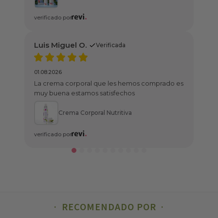
.
Verificada
ral que les hemos comprado es
mos satisfechos
rporal Nutritiva
RECOMENDADO POR