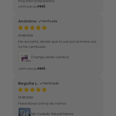
rados.
rificada
sde que lo usé por primera vez
o.
ólido nutritivo
erificada
ema de manos
ado Natural Manos