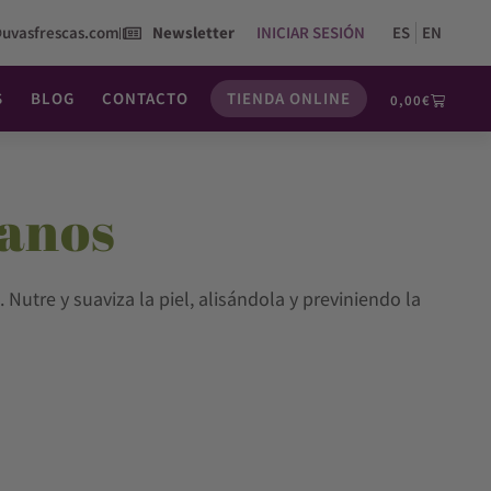
@uvasfrescas.com
Newsletter
INICIAR SESIÓN
ES
EN
S
BLOG
CONTACTO
TIENDA ONLINE
0,00
€
anos
 Nutre y suaviza la piel, alisándola y previniendo la