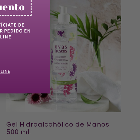
uento
ÍCIATE DE
R PEDIDO EN
LINE
NLINE
Gel Hidroalcohólico de Manos
500 ml.