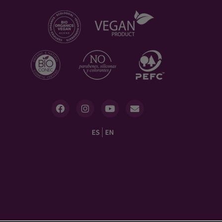
ES
EN