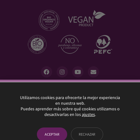
10% descuento
Utilizamos cookies para ofrecerte la mejor experiencia
UVAS FRESCAS destina el 5% de sus beneficios a la
en nuestra web.
asociación "Menores con Cáncer"
SUSCRÍBETE Y BENEFÍCIATE DE UN 10% EN TU
Puedes aprender más sobre qué cookies utilizamos o
desactivarlas en los
ajustes
.
PRIMER PEDIDO EN NUESTRA TIENDA ONLINE
AVISO LEGAL
POLÍTICA DE PRIVACIDAD
¡SUSCRÍBETE!
CONDICIONES DE VENTA
COOKIES
AJUSTES
ACEPTAR
RECHAZAR