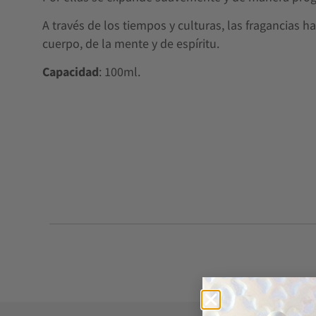
A través de los tiempos y culturas, las fragancias h
cuerpo, de la mente y de espíritu.
Capacidad
: 100ml.