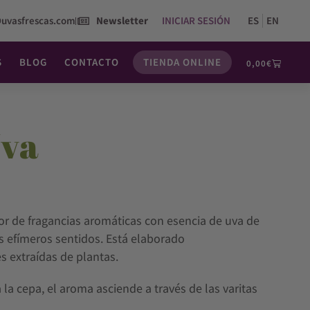
@uvasfrescas.com
Newsletter
INICIAR SESIÓN
ES
EN
S
BLOG
CONTACTO
TIENDA ONLINE
0,00
€
Uva
or de fragancias aromáticas con esencia de uva de
s efímeros sentidos. Está elaborado
s extraídas de plantas.
 la cepa, el aroma asciende a través de las varitas