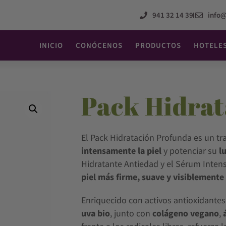
941 32 14 39
info
INICIO
CONÓCENOS
PRODUCTOS
HOTELE
Pack Hidra
El Pack Hidratación Profunda es un t
intensamente la piel
y potenciar su
l
Hidratante Antiedad y el Sérum Intens
piel más firme, suave y visiblemente
Enriquecido con activos antioxidante
uva bio
, junto con
colágeno vegano
,