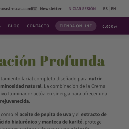
@uvasfrescas.com
Newsletter
INICIAR SESIÓN
ES
EN
S
BLOG
CONTACTO
TIENDA ONLINE
0,00
€
tación Profunda
ratamiento facial completo diseñado para
nutrir
uminosidad natural
. La combinación de la Crema
ivo Iluminador actúa en sinergia para ofrecer una
 rejuvenecida
.
s como el
aceite de pepita de uva
y el
extracto de
ácido hialurónico
y
manteca de karité
, protege