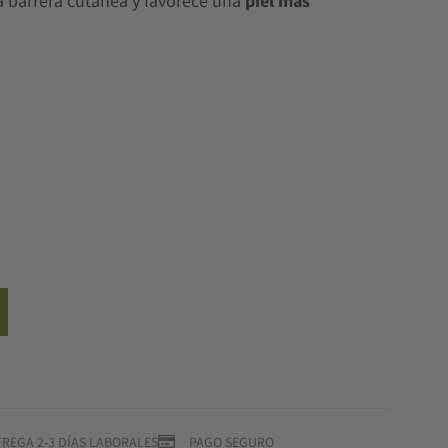
 la barrera cutánea y favorece una
piel más
REGA 2-3 DÍAS LABORALES
PAGO SEGURO