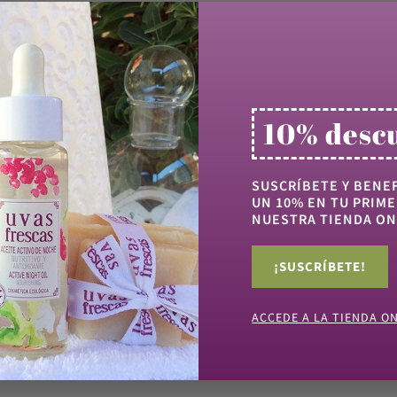
Ya lo han probado
10% desc
SUSCRÍBETE Y BENEF
UN 10% EN TU PRIME
NUESTRA TIENDA ON
Comprados juntos
¡SUSCRÍBETE!
ACCEDE A LA TIENDA O