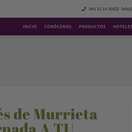
941 32 14 39
info
INICIO
CONÓCENOS
PRODUCTOS
HOTELE
s de Murrieta
ornada A TU