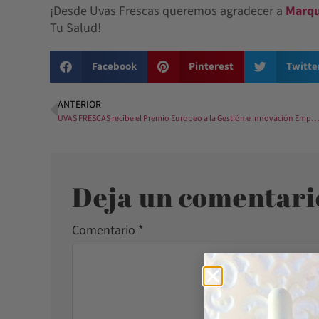
¡Desde Uvas Frescas queremos agradecer a
Marqu
Tu Salud!
Facebook
Pinterest
Twitte
ANTERIOR
UVAS FRESCAS recibe el Premio Europeo a la Gestión e Innovación Empresarial 2019
Deja un comentari
Comentario
*