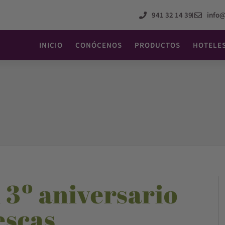
941 32 14 39
info
INICIO
CONÓCENOS
PRODUCTOS
HOTELE
3º aniversario
escas