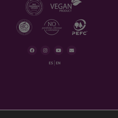
ES
EN
on Cáncer"