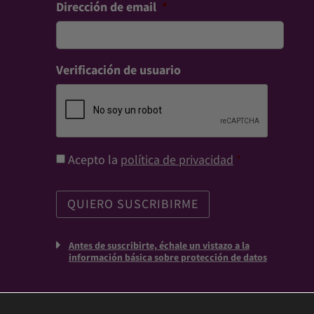
Dirección de email
*
Verificación de usuario
Consentimiento
*
Acepto la
política de privacidad
*
Antes de suscribirte, échale un vistazo a la
información básica sobre protección de datos
UVAS FRESCAS d