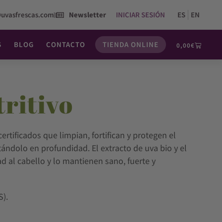
@uvasfrescas.com
Newsletter
INICIAR SESIÓN
ES
EN
S
BLOG
CONTACTO
TIENDA ONLINE
0,00
€
ritivo
ertificados que limpian, fortifican y protegen el
ándolo en profundidad. El extracto de uva bio y el
ad al cabello y lo mantienen sano, fuerte y
S).