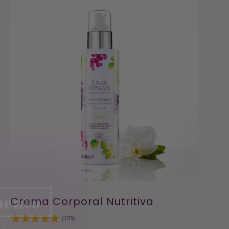
uento
ÍCIATE DE
R PEDIDO EN
LINE
NLINE
Crema Corporal Nutritiva
(159)