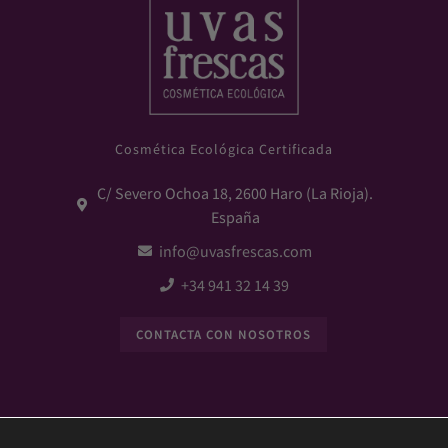
Cosmética Ecológica Certificada
C/ Severo Ochoa 18, 2600 Haro (La Rioja).
España
info@uvasfrescas.com
+34 941 32 14 39
CONTACTA CON NOSOTROS
estina el 5% de sus beneficios a la asociación "Menores c