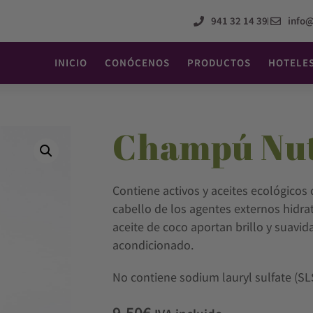
941 32 14 39
info
INICIO
CONÓCENOS
PRODUCTOS
HOTELE
Champú Nut
Contiene activos y aceites ecológicos c
cabello de los agentes externos hidrat
aceite de coco aportan brillo y suavid
acondicionado.
No contiene sodium lauryl sulfate (SL
9,50
€