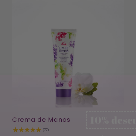
10% desc
SUSCRÍBETE Y BENEF
UN 10% EN TU PRIME
NUESTRA TIENDA ON
¡SUSCRÍBETE!
ACCEDE A LA TIENDA O
Crema de Manos
(77)